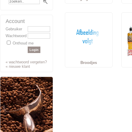
Account
Gebruiker
Wachtwoord
Onthoud me
«
wachtwoord vergeten?
Broodjes
«
nieuwe klant