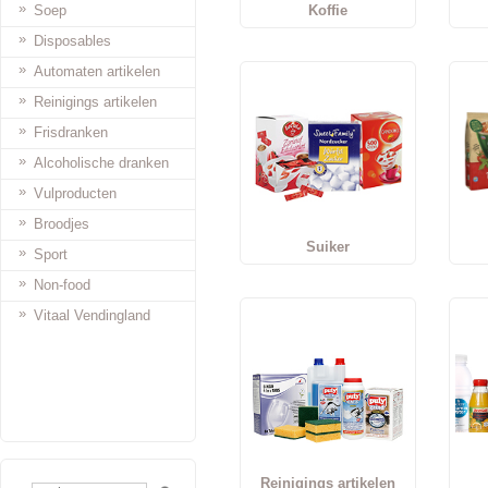
»
Soep
Koffie
»
Disposables
»
Automaten artikelen
»
Reinigings artikelen
»
Frisdranken
»
Alcoholische dranken
»
Vulproducten
»
Broodjes
Suiker
»
Sport
»
Non-food
»
Vitaal Vendingland
Reinigings artikelen