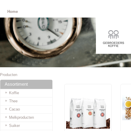
Home
Producten
Assortiment
»
Koffie
»
Thee
»
Cacao
»
Melkproducten
»
Suiker