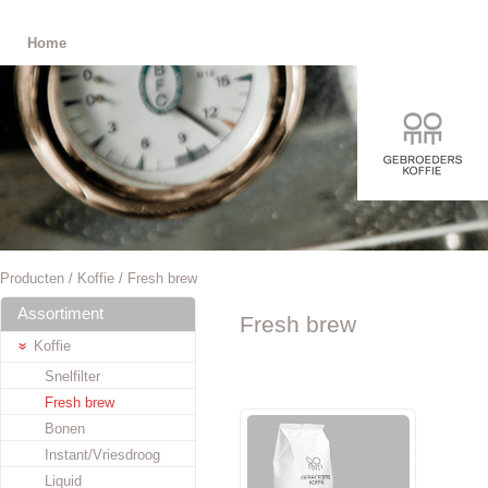
Home
Producten
/
Koffie
/
Fresh brew
Assortiment
Fresh brew
Koffie
Snelfilter
Fresh brew
Bonen
Instant/Vriesdroog
Liquid